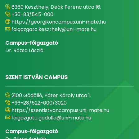
8360 Keszthely, Deák Ferenc utca 16.
+36-83/545-000
https://georgikoncampus.uni-mate.hu
foigazgato.keszthely@uni-mate.hu
Campus-főigazgató
Dr. Rózsa László
SZENT ISTVÁN CAMPUS
2100 Gödöllő, Páter Károly utca 1.
+36-28/522-000/3020
https://szentistvancampus.uni-mate.hu
foigazgato.godollo@uni-mate.hu
Campus-főigazgató
Dr. Béres András