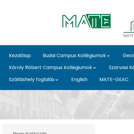
Ugrás a fő tartalomhoz
Kezdőlap
Budai Campus Kollégiumok
Geor
Károly Róbert Campus Kollégiumok
Szarvasi K
Szálláshely foglalás
English
MATE-GEAC
Munkatársak - MATE 
Bemutatkozás