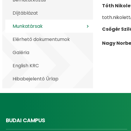
Tóth Nikole
Díjtáblázat
toth.nikole
Munkatársak
Csőgér Szil
Elérhető dokumentumok
Nagy Norber
Galéria
English KRC
Hibabejelentő Űrlap
BUDAI CAMPUS