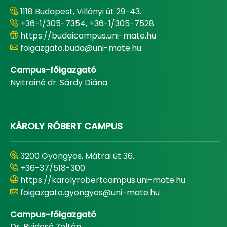
1118 Budapest, Villányi út 29-43.
+36-1/305-7354, +36-1/305-7528
https://budaicampus.uni-mate.hu
foigazgato.buda@uni-mate.hu
Campus-főigazgató
Nyitrainé dr. Sárdy Diána
KÁROLY RÓBERT CAMPUS
3200 Gyöngyös, Mátrai út 36.
+36-37/518-300
https://karolyrobertcampus.uni-mate.hu
foigazgato.gyongyos@uni-mate.hu
Campus-főigazgató
Dr. Bujdosó Zoltán