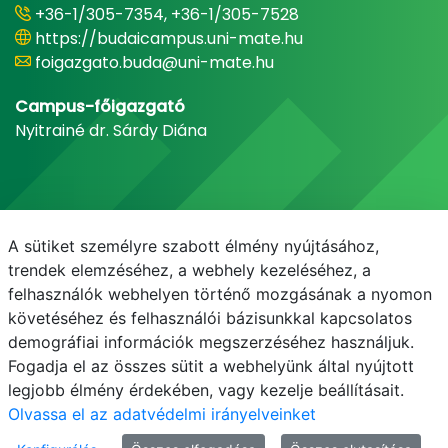
+36-1/305-7354, +36-1/305-7528
https://budaicampus.uni-mate.hu
foigazgato.buda@uni-mate.hu
Campus-főigazgató
Nyitrainé dr. Sárdy Diána
A sütiket személyre szabott élmény nyújtásához,
trendek elemzéséhez, a webhely kezeléséhez, a
felhasználók webhelyen történő mozgásának a nyomon
követéséhez és felhasználói bázisunkkal kapcsolatos
demográfiai információk megszerzéséhez használjuk.
E-mail
Telefonkönyv
NEPTUN
E-learning
Fogadja el az összes sütit a webhelyünk által nyújtott
legjobb élmény érdekében, vagy kezelje beállításait.
Olvassa el az adatvédelmi irányelveinket