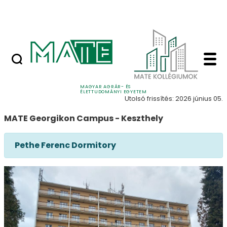
Ugrás a fő tartalomhoz
Nyilvános versenyeztetési felhívások
English GC - MATE Ko
English
MAGYAR AGRÁR- ÉS
ÉLETTUDOMÁNYI EGYETEM
Utolsó frissítés: 2026 június 05.
MATE Georgikon Campus - Keszthely
Pethe Ferenc Dormitory