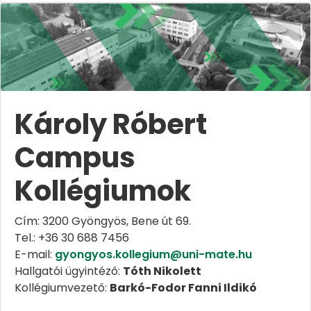
Károly Róbert
Campus
Kollégiumok
Cím: 3200 Gyöngyös, Bene út 69.
Tel.: +36 30 688 7456
E-mail:
gyongyos.kollegium@uni-mate.hu
Hallgatói ügyintéző:
Tóth Nikolett
Kollégiumvezető:
Barkó-Fodor Fanni Ildikó