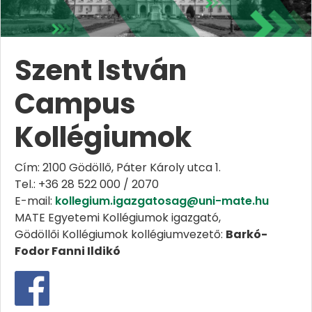
Szent István
Campus
Kollégiumok
Cím: 2100 Gödöllő, Páter Károly utca 1.
Tel.: +36 28 522 000 / 2070
E-mail:
kollegium.igazgatosag@uni-mate.hu
MATE Egyetemi Kollégiumok igazgató,
Gödöllői Kollégiumok kollégiumvezető:
Barkó-
Fodor Fanni Ildikó