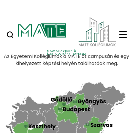
Ugrás a fő tartalomhoz
Nyilvános versenyeztetési felhívások
Kezdőlap - MATE Koll
Utolsó frissítés: 2022 szeptember 01.
MAGYAR AGRÁR- ÉS
ÉLETTUDOMÁNYI EGYETEM
Az Egyetemi Kollégiumok a MATE öt campusán és egy
kihelyezett képzési helyén találhatóak meg.