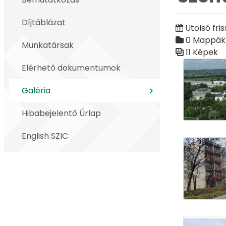
Díjtáblázat
Utolsó fris
0 Mappák
Munkatársak
11 Képek
Médiatár
Elérhető dokumentumok
Galéria
Hibabejelentő Űrlap
English SZIC