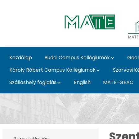
Ugrás a fő tartalomhoz
Kezdőlap
Budai Campus Kollégiumok
Geor
Károly Róbert Campus Kollégiumok
Szarvasi K
Szálláshely foglalás
English
MATE-GEAC
Szent István Campus 
Szen
Bemutatkozás