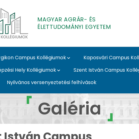
MAGYAR AGRÁR- ÉS
ÉLETTUDOMÁNYI EGYETEM
gikon Campus Kollégiumok
Kaposvári Campus Kol
épzési Hely Kollégiumok
Szent István Campus Koll
Nyilvános versenyeztetési felhívások
- Galéria - MATE Koll
Galéria
t István Campus