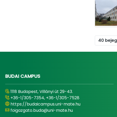
40 beje
BUDAI CAMPUS
1118 Budapest, Villányi út 29-43.
+36-1/305-7354, +36-1/305-7528
https://budaicampus.uni-mate.hu
foigazgato.buda@uni-mate.hu