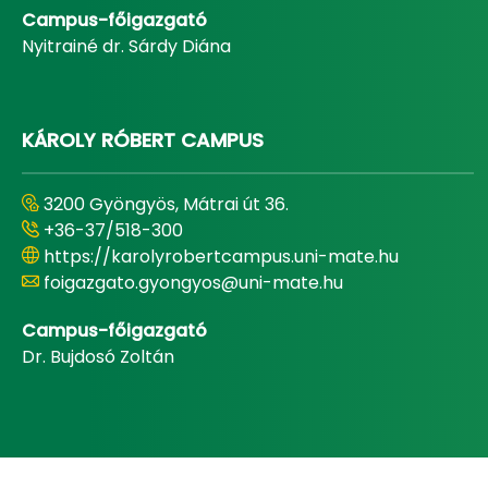
Campus-főigazgató
Nyitrainé dr. Sárdy Diána
KÁROLY RÓBERT CAMPUS
3200 Gyöngyös, Mátrai út 36.
+36-37/518-300
https://karolyrobertcampus.uni-mate.hu
foigazgato.gyongyos@uni-mate.hu
Campus-főigazgató
Dr. Bujdosó Zoltán