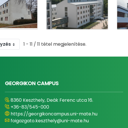
gyzés
1 - 11 / 11 tétel megjelenítése.
GEORGIKON CAMPUS
8360 Keszthely, Deák Ferenc utca 16.
+36-83/545-000
https://georgikoncampus.uni-mate.hu
foigazgato.keszthely@uni-mate.hu