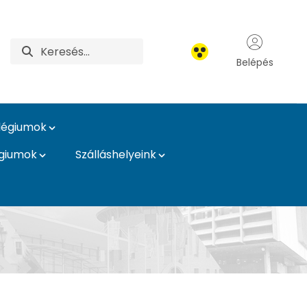
Belépés
légiumok
égiumok
Szálláshelyeink
égiumok