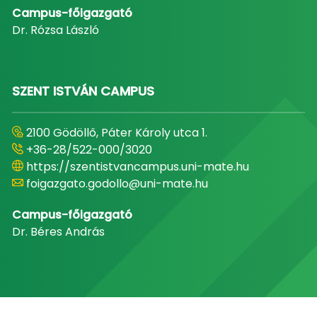
Campus-főigazgató
Dr. Rózsa László
SZENT ISTVÁN CAMPUS
2100 Gödöllő, Páter Károly utca 1.
+36-28/522-000/3020
https://szentistvancampus.uni-mate.hu
foigazgato.godollo@uni-mate.hu
Campus-főigazgató
Dr. Béres András