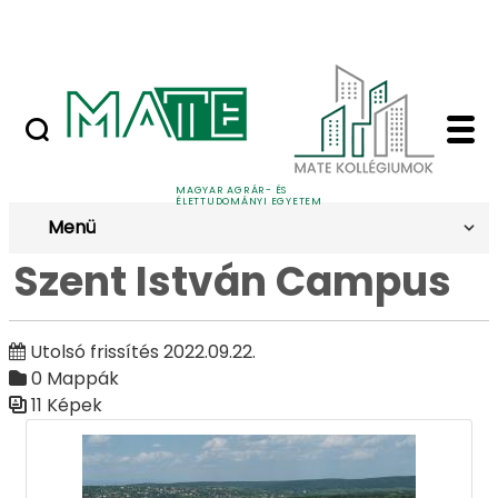
Ugrás a fő tartalomhoz
Nyilvános versenyeztetési felhívások
Szent István Campus 
Galéria
MAGYAR AGRÁR- ÉS
ÉLETTUDOMÁNYI EGYETEM
Menü
Szent István Campus
Utolsó frissítés 2022.09.22.
0 Mappák
11 Képek
Médiatár