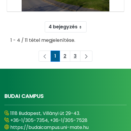
4 bejegyzés
1 - 4 / 11 tétel megjelenítése.
1
2
3
Oldal
Oldal
Oldal
BUDAI CAMPUS
1118 Budapest, Villányi út 29-43.
+36-1/305-7354, +36-1/305-7528
https://budaicampus.uni-mate.hu