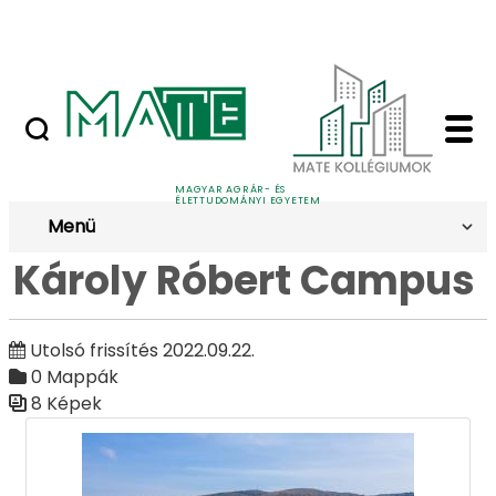
Ugrás a fő tartalomhoz
Nyilvános versenyeztetési felhívások
Károly Róbert Campus
Galéria
MAGYAR AGRÁR- ÉS
ÉLETTUDOMÁNYI EGYETEM
Menü
Károly Róbert Campus
Utolsó frissítés 2022.09.22.
0 Mappák
8 Képek
Médiatár