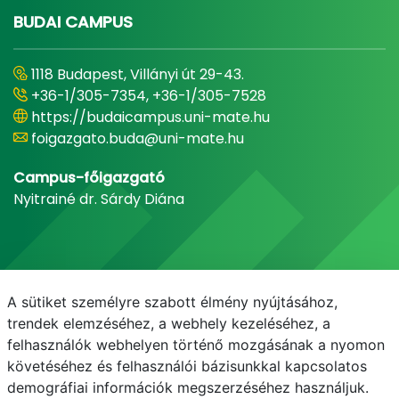
BUDAI CAMPUS
1118 Budapest, Villányi út 29-43.
+36-1/305-7354, +36-1/305-7528
https://budaicampus.uni-mate.hu
foigazgato.buda@uni-mate.hu
Campus-főigazgató
Nyitrainé dr. Sárdy Diána
A sütiket személyre szabott élmény nyújtásához,
trendek elemzéséhez, a webhely kezeléséhez, a
felhasználók webhelyen történő mozgásának a nyomon
követéséhez és felhasználói bázisunkkal kapcsolatos
demográfiai információk megszerzéséhez használjuk.
E-mail
Telefonkönyv
NEPTUN
E-learning