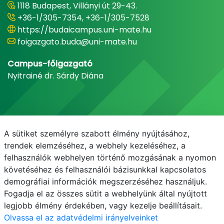
1118 Budapest, Villányi út 29-43.
+36-1/305-7354, +36-1/305-7528
https://budaicampus.uni-mate.hu
foigazgato.buda@uni-mate.hu
Campus-főigazgató
Nyitrainé dr. Sárdy Diána
A sütiket személyre szabott élmény nyújtásához,
trendek elemzéséhez, a webhely kezeléséhez, a
felhasználók webhelyen történő mozgásának a nyomon
követéséhez és felhasználói bázisunkkal kapcsolatos
demográfiai információk megszerzéséhez használjuk.
E-mail
Telefonkönyv
NEPTUN
E-learning
Fogadja el az összes sütit a webhelyünk által nyújtott
legjobb élmény érdekében, vagy kezelje beállításait.
Olvassa el az adatvédelmi irányelveinket