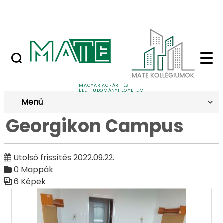
Ugrás a fő tartalomhoz
Nyilvános versenyeztetési felhívások
Georgikon Campus - G
Galéria
MAGYAR AGRÁR- ÉS
ÉLETTUDOMÁNYI EGYETEM
Menü
Georgikon Campus
Utolsó frissítés 2022.09.22.
0 Mappák
6 Képek
Médiatár