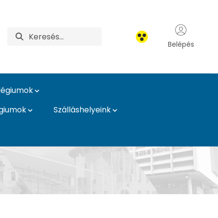
Belépés
légiumok
égiumok
Szálláshelyeink
égiumok