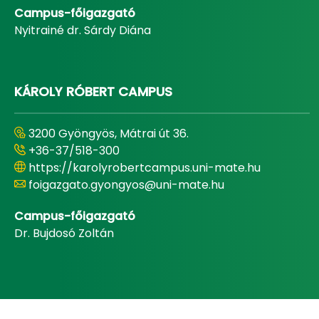
Campus-főigazgató
Nyitrainé dr. Sárdy Diána
KÁROLY RÓBERT CAMPUS
3200 Gyöngyös, Mátrai út 36.
+36-37/518-300
https://karolyrobertcampus.uni-mate.hu
foigazgato.gyongyos@uni-mate.hu
Campus-főigazgató
Dr. Bujdosó Zoltán