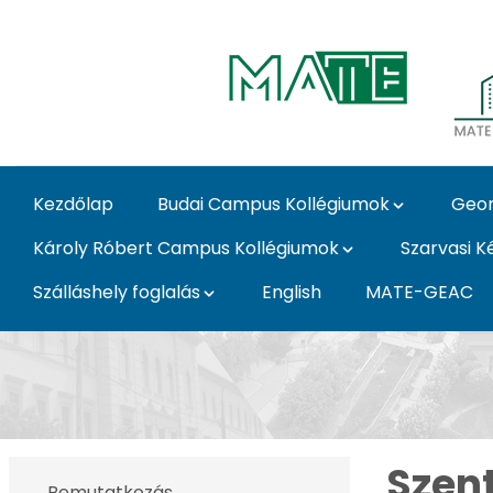
Ugrás a fő tartalomhoz
Kezdőlap
Budai Campus Kollégiumok
Geor
Károly Róbert Campus Kollégiumok
Szarvasi K
Szálláshely foglalás
English
MATE-GEAC
Szent István Campus 
Szen
Bemutatkozás