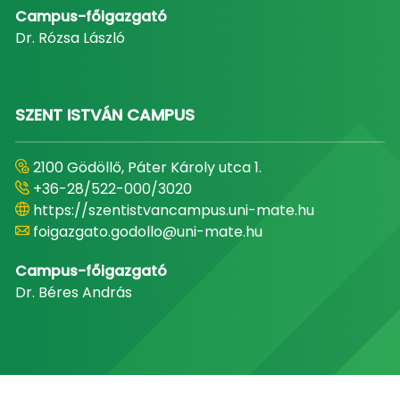
Campus-főigazgató
Dr. Rózsa László
SZENT ISTVÁN CAMPUS
2100 Gödöllő, Páter Károly utca 1.
+36-28/522-000/3020
https://szentistvancampus.uni-mate.hu
foigazgato.godollo@uni-mate.hu
Campus-főigazgató
Dr. Béres András