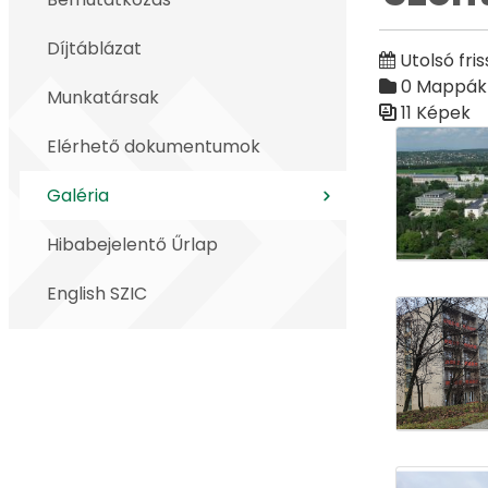
Díjtáblázat
Utolsó fris
0 Mappák
Munkatársak
11 Képek
Médiatár
Elérhető dokumentumok
Galéria
Hibabejelentő Űrlap
English SZIC