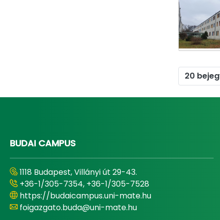
20 beje
BUDAI CAMPUS
1118 Budapest, Villányi út 29-43.
+36-1/305-7354, +36-1/305-7528
https://budaicampus.uni-mate.hu
foigazgato.buda@uni-mate.hu