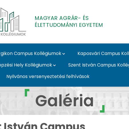
MAGYAR AGRÁR- ÉS
ÉLETTUDOMÁNYI EGYETEM
gikon Campus Kollégiumok
Kaposvári Campus Kol
épzési Hely Kollégiumok
Szent István Campus Koll
Nyilvános versenyeztetési felhívások
- Galéria - MATE Koll
Galéria
t István Campus