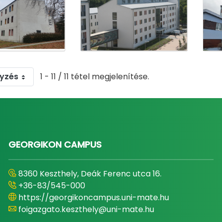
gyzés
1 - 11 / 11 tétel megjelenítése.
GEORGIKON CAMPUS
8360 Keszthely, Deák Ferenc utca 16.
+36-83/545-000
https://georgikoncampus.uni-mate.hu
foigazgato.keszthely@uni-mate.hu