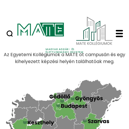
Skip to Main Content
Nyilvános versenyeztetési felhívások
Kezdőlap - MATE Koll
Last modified: 01. September 2022
MAGYAR AGRÁR- ÉS
ÉLETTUDOMÁNYI EGYETEM
Az Egyetemi Kollégiumok a MATE öt campusán és egy
kihelyezett képzési helyén találhatóak meg.