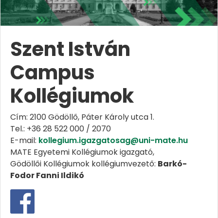
Szent István
Campus
Kollégiumok
Cím: 2100 Gödöllő, Páter Károly utca 1.
Tel.: +36 28 522 000 / 2070
E-mail:
kollegium.igazgatosag@uni-mate.hu
MATE Egyetemi Kollégiumok igazgató,
Gödöllői Kollégiumok kollégiumvezető:
Barkó-
Fodor Fanni Ildikó