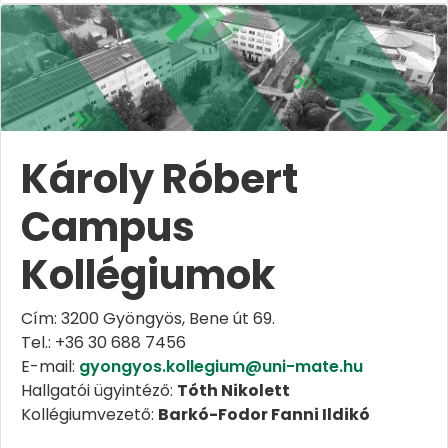
Károly Róbert
Campus
Kollégiumok
Cím: 3200 Gyöngyös, Bene út 69.
Tel.: +36 30 688 7456
E-mail:
gyongyos.kollegium@uni-mate.hu
Hallgatói ügyintéző:
Tóth Nikolett
Kollégiumvezető:
Barkó-Fodor Fanni Ildikó